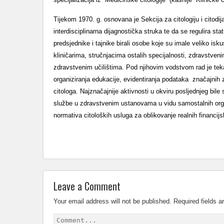
Tijekom 1970. g. osnovana je Sekcija za citologiju i citod
interdisciplinarna dijagnostička struka te da se regulira st
predsjednike i tajnike birali osobe koje su imale veliko iskus
kliničarima, stručnjacima ostalih specijalnosti, zdravstve
zdravstvenim učilištima. Pod njihovim vodstvom rad je teka
organiziranja edukacije, evidentiranja podataka značajnih za 
citologa. Najznačajnije aktivnosti u okviru posljednjeg bile
službe u zdravstvenim ustanovama u vidu samostalnih organiz
normativa citoloških usluga za oblikovanje realnih financijs
Leave a Comment
Your email address will not be published.
Required fields 