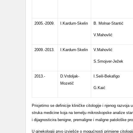
2005.-2009.
I.Kardum-Skelin
B. Molnar-Stantić
V.Mahovlić
2009.-2013.
I.Kardum-Skelin
V.Mahovlić
S.Smojver-Ježek
2013.-
D.Vrdoljak-
I.Seili-Bekafigo
Mozetič
G.Kaić
Prisjetimo se definicije kliničke citologije i njenog razvoja u
struka medicine koja na temelju mikroskopske analize stanic
i dijagnosticira benigne, premaligne i maligne patološke pr
U ginekologiji prvo izvješće o mogućnosti primjene citolo