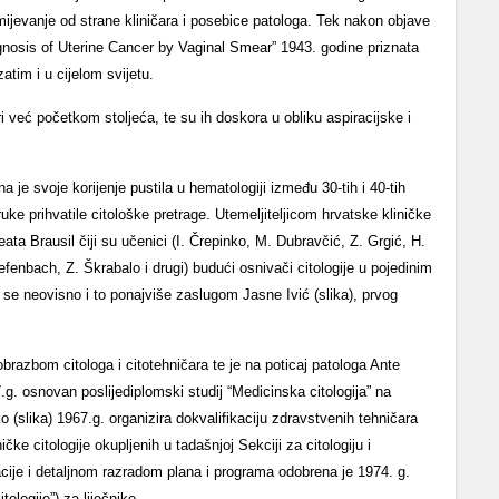
ijevanje od strane kliničara i pose­bice patologa. Tek nakon objave
nosis of Uterine Cancer by Vaginal Smear” 1943. godine priz­nata
atim i u cijelom svijetu.
ari već početkom stoljeća, te su ih doskora u obliku aspiracijske i
na je svoje kori­jenje pustila u hematologiji između 30-tih i 40-tih
uke prihvatile citološke pretrage. Utemeljiteljicom hrvatske kliničke
eata Brausil čiji su učenici (I. Črepinko, M. Dubravčić, Z. Grgić, H.
iefenbach, Z. Škrabalo i drugi) budući osnivači citologije u pojedinim
a se neovisno i to ponajviše zaslugom Jasne Ivić (slika), prvog
razbom citologa i citotehničara te je na poticaj patologa Ante
g. osnovan poslijediplomski studij “Medicinska citologija” na
(slika) 1967.g. organizira dokvalifikaciju zdravstvenih tehničara
čke citologije okupljenih u tadašnjoj Sekciji za citologiju i
cije i detaljnom razradom plana i programa odobrena je 1974. g.
tologije”) za liječnike.