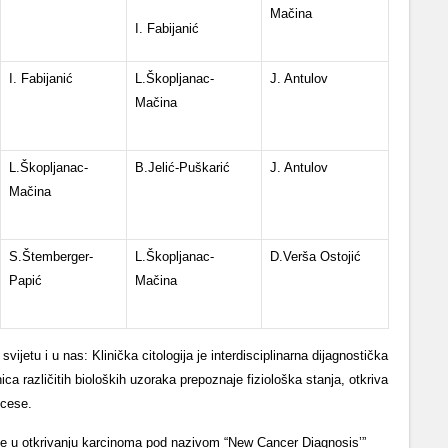
Mačina
I. Fabijanić
I. Fabijanić
L.Škopljanac-
J. Antulov
Mačina
L.Škopljanac-
B.Jelić-Puškarić
J. Antulov
Mačina
S.Štemberger-
L.Škopljanac-
D.Verša Ostojić
Papić
Mačina
 svijetu i u nas: Klinička citologija je interdisciplinarna dijagnostička
a različitih bioloških uzoraka prepozna­je fiziološka stanja, otkriva
ocese.
gije u otkrivanju karcinoma pod nazivom “New Cancer Diagnosis’”