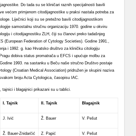
agnostike. Do tada su se kliničari raznih speci­jalnosti bavili
sve većom primjenom citodijagnostike u praksi nastala potreba za
loge. Liječnici koji su se pretežno bavili citodijagnostikom
tologije samostalnu stručnu organizaciju 1970. godine u okviru
ogiju i citodijagnostiku ZLH, čiji su članovi preko tadašnjeg
EFCS (European Federation of Cytology Societies). Godine 1991.,
nja i 1992. g. kao Hrvatsko društvo za kliničku citologiju
 Pragu dobiva status proma­trača u EFCS i upućuje molbu za
. Godine 1993. na sastanku u Beču naše stručno Društvo postaje
ytology (Croatian Medical Association) pridružen je skupini naziva
 u svakom broju Acta Cytologica, časopisu IAC.
jnici i blagaj­nici prikazani su u tablici.
I. Tajnik
II. Tajnik
Blagajnik
J. Ivić
Ž. Bauer
V. Pešut
Ž. Bauer-Znidarčić
Z. Papić
V. Pešut