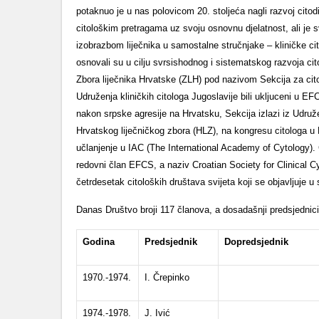
potaknuo je u nas polovicom 20. stoljeća nagli razvoj citodij
citološkim pretragama uz svoju osnovnu djelatnost, ali je 
izobrazbom liječnika u samostalne stručnjake – kliničke cito
osnovali su u cilju svrsishodnog i siste­matskog razvoja ci
Zbora liječnika Hrvatske (ZLH) pod nazivom Sekcija za citol
Udruženja kliničkih citologa Jugoslavije bili ukljuceni u 
nakon srpske agresije na Hrvatsku, Sekcija izlazi iz Udruže
Hrvatskog liječničkog zbora (HLZ), na kongresu citologa u
učlanjenje u IAC (The International Academy of Cytology)
redovni član EFCS, a naziv Croatian Society for Clinical C
četrde­setak citoloških društava svijeta koji se objavljuje
Danas Društvo broji 117 članova, a dosadašnji predsjednici, ta
Godina
Predsjednik
Dopredsjednik
1970.-1974.
I. Črepinko
1974.-1978.
J. Ivić