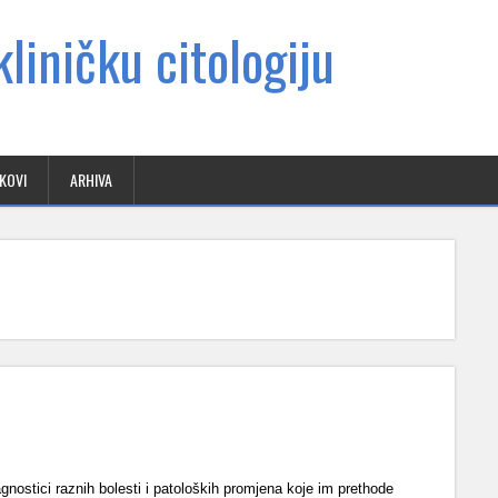
liničku citologiju
NKOVI
ARHIVA
jagnostici raznih bolesti i patoloških promjena koje im prethode