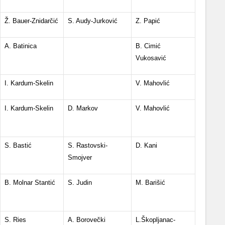
Ž. Bauer-Znidarčić
S. Audy-Jurković
Z. Papić
A. Batinica
B. Cimić
Vukosavić
I. Kardum-Skelin
V. Mahovlić
I. Kardum-Skelin
D. Markov
V. Mahovlić
S. Bastić
S. Rastovski-
D. Kani
Smojver
B. Molnar Stantić
S. Judin
M. Barišić
S. Ries
A. Borovečki
L.Škopljanac-