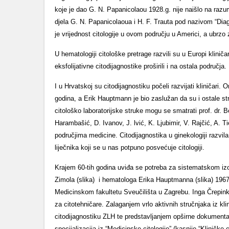
koje je dao G. N. Papanicolaou 1928.g. nije naišlo na razum
djela G. N. Papanicolaoua i H. F. Trauta pod nazivom “Diag
je vrijednost citologije u ovom području u Americi, a ubrzo z
U hematologiji citološke pretrage razvili su u Europi klinič
eksfolijativne citodijagnostike proširili i na ostala područja.
I u Hrvatskoj su citodijagnostiku počeli razvijati kliničari. O
godina, a Erik Hauptmann je bio zaslužan da su i ostale str
citološko laboratorijske struke mogu se smatrati prof. dr. B
Harambašić, D. Ivanov, J. lvić, K. Ljubimir, V. Rajčić, A. T
područjima medicine. Citodijagnostika u ginekologiji razvil
liječnika koji se u nas potpuno posvećuje citologiji.
Krajem 60-tih godina uviđa se potreba za sistematskom izob
Zimola (slika) i hematologa Erika Hauptmanna (slika) 1967.
Medicinskom fakultetu Sveučilišta u Zagrebu. Inga Črepinko 
za citotehničare. Zalaganjem vrlo aktivnih stručnjaka iz klini
citodijagnostiku ZLH te predstavljanjem opširne dokumenta
specijalizacija iz “Medicinske citologije” (kasnije “Kliničke ci