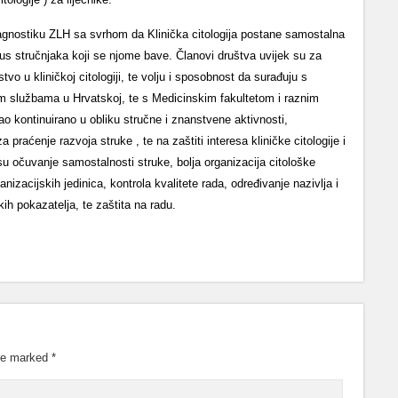
ijagnostiku ZLH sa svrhom da Klinička citologija postane samostalna
atus stručnjaka koji se njome bave. Članovi društva uvijek su za
tvo u kliničkoj citologiji, te volju i sposobnost da surađuju s
nim službama u Hrvatskoj, te s Medicinskim fakultetom i raznim
o kontinuirano u obliku stručne i znanstvene aktivnosti,
praćenje razvoja struke , te na zaštiti interesa kliničke citologije i
 su očuvanje samostalnosti struke, bolja organizacija citološke
acijskih jedinica, kontrola kvalitete rada, određivanje nazivlja i
kih pokazatelja, te zaštita na radu.
are marked
*